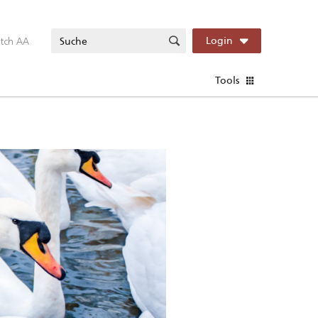
itch AA
Login
Tools