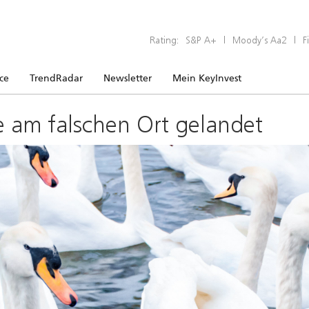
Rating:
S&P A+
|
Moody’s Aa2
|
F
ice
TrendRadar
Newsletter
Mein KeyInvest
e am falschen Ort gelandet