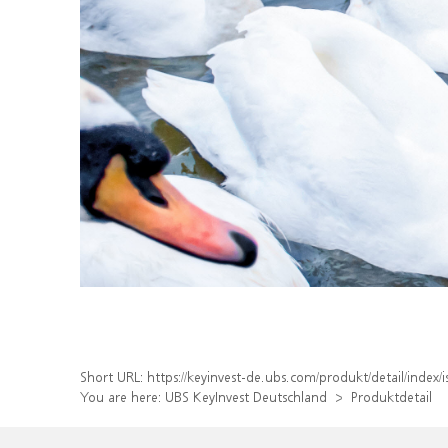
Short URL:
https://keyinvest-de.ubs.com/produkt/detail/inde
You are here:
UBS KeyInvest Deutschland
Produktdetail