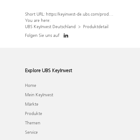
Short URL:
https://keyinvest-de.ubs.com/produkt/detail/index/isin/DE000WA4N180
You are here:
UBS KeyInvest Deutschland
Produktdetail
Folgen Sie uns auf
Explore UBS KeyInvest
Home
Mein KeyInvest
Märkte
Produkte
Themen
Service