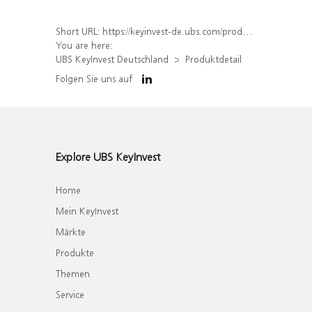
Short URL:
https://keyinvest-de.ubs.com/produkt/detail/index/isin/DE000WA4MVB2
You are here:
UBS KeyInvest Deutschland
Produktdetail
Folgen Sie uns auf
Explore UBS KeyInvest
Home
Mein KeyInvest
Märkte
Produkte
Themen
Service