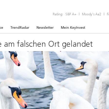
Rating:
S&P A+
|
Moody’s Aa2
|
F
ice
TrendRadar
Newsletter
Mein KeyInvest
e am falschen Ort gelandet