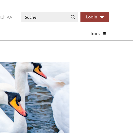
itch AA
Login
Tools