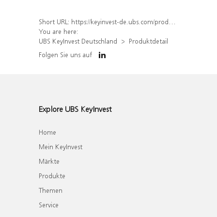
Short URL:
https://keyinvest-de.ubs.com/produkt/detail/index/isin/DE000WA4MNC7
You are here:
UBS KeyInvest Deutschland
Produktdetail
Folgen Sie uns auf
Explore UBS KeyInvest
Home
Mein KeyInvest
Märkte
Produkte
Themen
Service