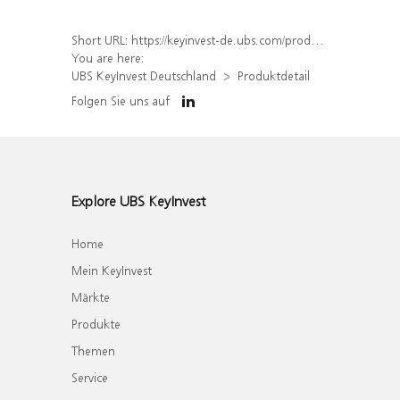
Short URL:
https://keyinvest-de.ubs.com/produkt/detail/index/isin/DE000WA4MHX5
You are here:
UBS KeyInvest Deutschland
Produktdetail
Folgen Sie uns auf
Explore UBS KeyInvest
Home
Mein KeyInvest
Märkte
Produkte
Themen
Service