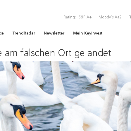
Rating:
S&P A+
|
Moody’s Aa2
|
F
ice
TrendRadar
Newsletter
Mein KeyInvest
e am falschen Ort gelandet