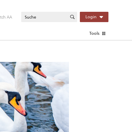
itch AA
Login
Tools