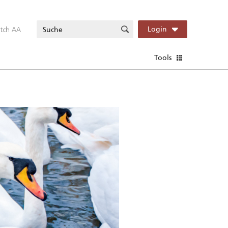
itch AA
Login
Tools