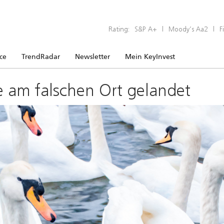
Rating:
S&P A+
|
Moody’s Aa2
|
F
ice
TrendRadar
Newsletter
Mein KeyInvest
e am falschen Ort gelandet