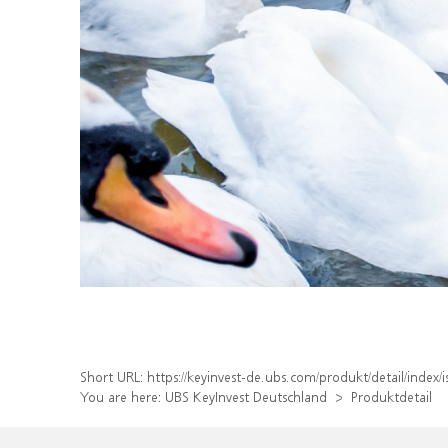
Short URL:
https://keyinvest-de.ubs.com/produkt/detail/inde
You are here:
UBS KeyInvest Deutschland
Produktdetail