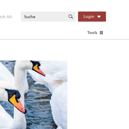
itch AA
Login
Tools