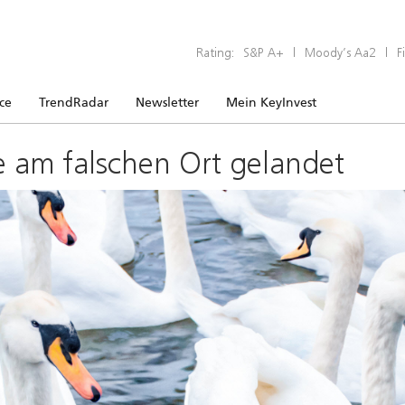
Rating:
S&P A+
|
Moody’s Aa2
|
F
ice
TrendRadar
Newsletter
Mein KeyInvest
e am falschen Ort gelandet