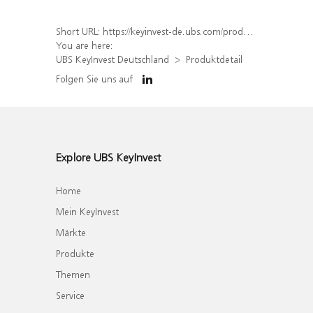
Short URL:
https://keyinvest-de.ubs.com/produkt/detail/index/isin/DE000WA4MD48
You are here:
UBS KeyInvest Deutschland
Produktdetail
Folgen Sie uns auf
Explore UBS KeyInvest
Home
Mein KeyInvest
Märkte
Produkte
Themen
Service