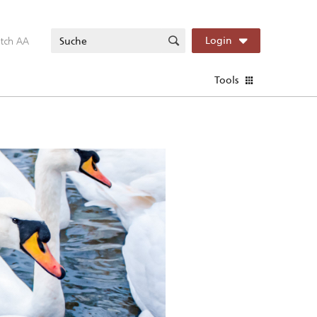
itch AA
Login
Tools