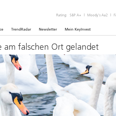
Rating:
S&P A+
|
Moody’s Aa2
|
F
ice
TrendRadar
Newsletter
Mein KeyInvest
e am falschen Ort gelandet