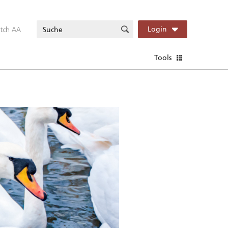
itch AA
Login
Tools