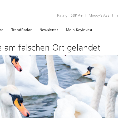
Rating:
S&P A+
|
Moody’s Aa2
|
F
ice
TrendRadar
Newsletter
Mein KeyInvest
e am falschen Ort gelandet