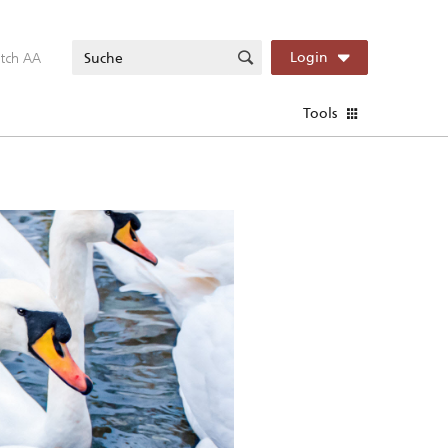
itch AA
Login
Tools