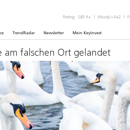
Rating:
S&P A+
|
Moody’s Aa2
|
F
ice
TrendRadar
Newsletter
Mein KeyInvest
e am falschen Ort gelandet