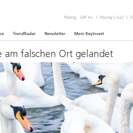
Rating:
S&P A+
|
Moody’s Aa2
|
F
ice
TrendRadar
Newsletter
Mein KeyInvest
e am falschen Ort gelandet