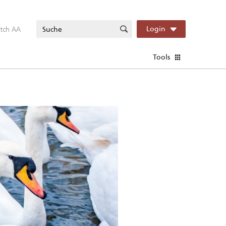
itch AA
Login
Tools