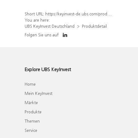
Short URL:
https://keyinvest-de.ubs.com/produkt/detail/index/isin/DE000WA4M4G9
You are here:
UBS KeyInvest Deutschland
Produktdetail
Folgen Sie uns auf
Explore UBS KeyInvest
Home
Mein KeyInvest
Märkte
Produkte
Themen
Service