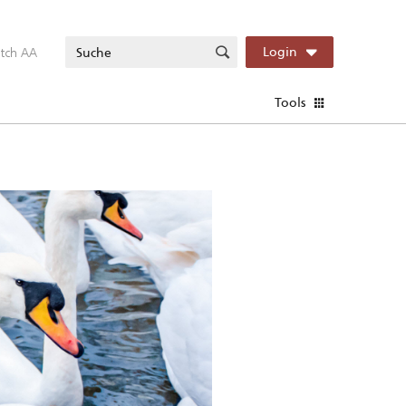
itch AA
Login
Tools