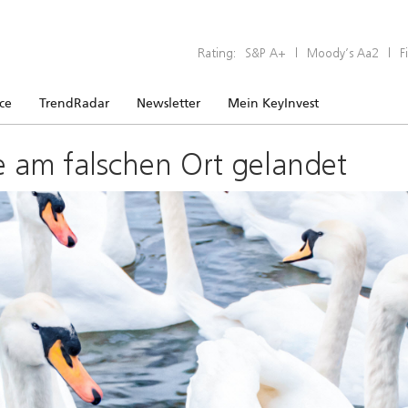
Rating:
S&P A+
|
Moody’s Aa2
|
F
ice
TrendRadar
Newsletter
Mein KeyInvest
e am falschen Ort gelandet