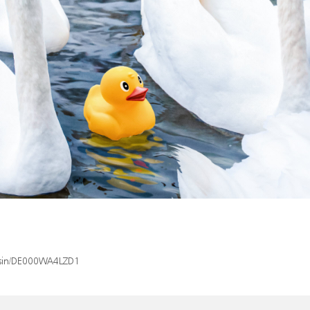
x/isin/DE000WA4LZD1