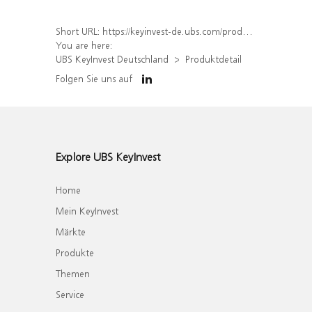
Short URL:
https://keyinvest-de.ubs.com/produkt/detail/index/isin/DE000WA4LYV6
You are here:
UBS KeyInvest Deutschland
Produktdetail
Folgen Sie uns auf
Explore UBS KeyInvest
Home
Mein KeyInvest
Märkte
Produkte
Themen
Service