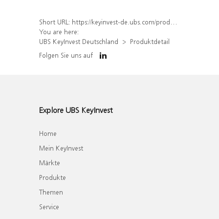
Short URL:
https://keyinvest-de.ubs.com/produkt/detail/index/isin/DE000WA4LXX4
You are here:
UBS KeyInvest Deutschland
Produktdetail
Folgen Sie uns auf
Explore UBS KeyInvest
Home
Mein KeyInvest
Märkte
Produkte
Themen
Service