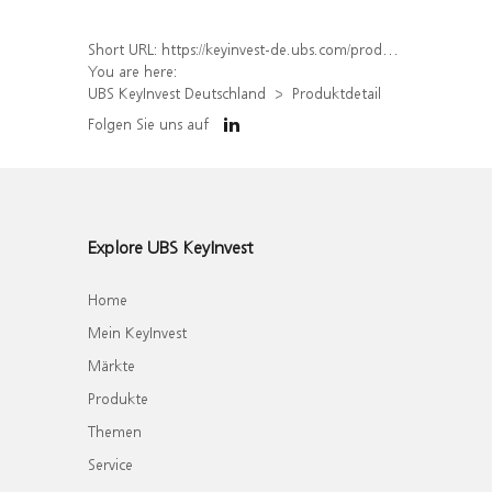
Short URL:
https://keyinvest-de.ubs.com/produkt/detail/index/isin/DE000WA4LVT6
You are here:
UBS KeyInvest Deutschland
Produktdetail
Folgen Sie uns auf
Explore UBS KeyInvest
Home
Mein KeyInvest
Märkte
Produkte
Themen
Service