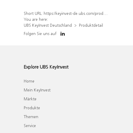
Short URL:
https://keyinvest-de.ubs.com/produkt/detail/index/isin/DE000WA4LFT9
You are here:
UBS KeyInvest Deutschland
Produktdetail
Folgen Sie uns auf
Explore UBS KeyInvest
Home
Mein KeyInvest
Märkte
Produkte
Themen
Service