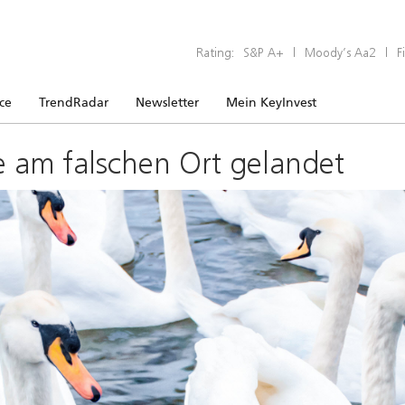
Rating:
S&P A+
|
Moody’s Aa2
|
F
ice
TrendRadar
Newsletter
Mein KeyInvest
e am falschen Ort gelandet