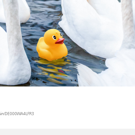
x/isin/DE000WA4LFR3