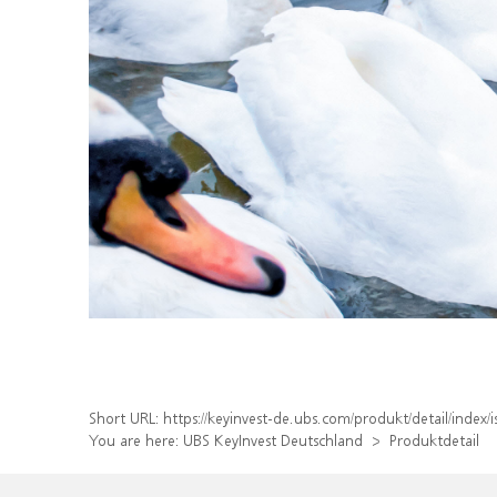
Short URL:
https://keyinvest-de.ubs.com/produkt/detail/inde
You are here:
UBS KeyInvest Deutschland
Produktdetail