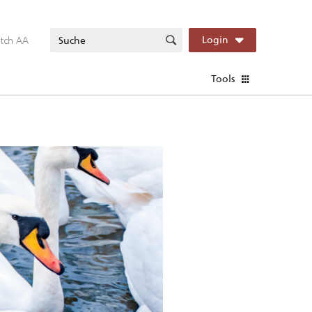
itch AA
Login
Tools