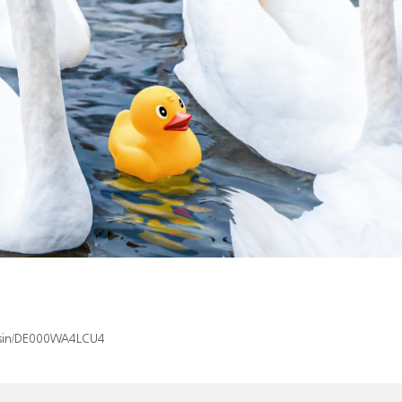
x/isin/DE000WA4LCU4