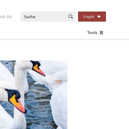
itch AA
Login
Tools