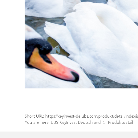
Short URL:
https://keyinvest-de.ubs.com/produkt/detail/inde
You are here:
UBS KeyInvest Deutschland
Produktdetail