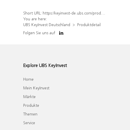
Short URL:
https://keyinvest-de.ubs.com/produkt/detail/index/isin/DE000WA4KBT0
You are here:
UBS KeyInvest Deutschland
Produktdetail
Folgen Sie uns auf
Explore UBS KeyInvest
Home
Mein KeyInvest
Märkte
Produkte
Themen
Service