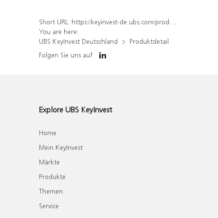
Short URL:
https://keyinvest-de.ubs.com/produkt/detail/index/isin/DE000WA4K0J3
You are here:
UBS KeyInvest Deutschland
Produktdetail
Folgen Sie uns auf
Explore UBS KeyInvest
Home
Mein KeyInvest
Märkte
Produkte
Themen
Service