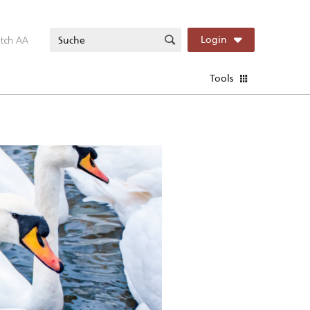
itch AA
Login
Tools