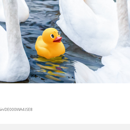
x/isin/DE000WA4JSE8