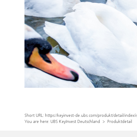
Short URL:
https://keyinvest-de.ubs.com/produkt/detail/inde
You are here:
UBS KeyInvest Deutschland
Produktdetail