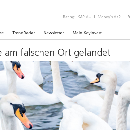
Rating:
S&P A+
|
Moody’s Aa2
|
F
ice
TrendRadar
Newsletter
Mein KeyInvest
e am falschen Ort gelandet