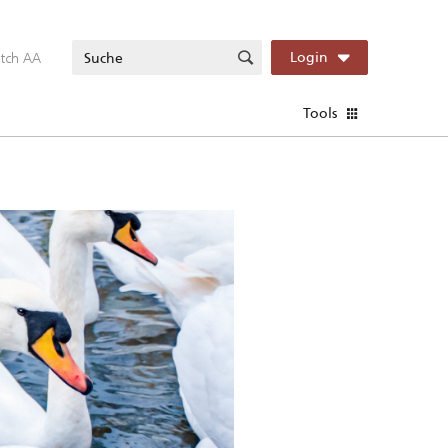
itch AA
Login
Tools