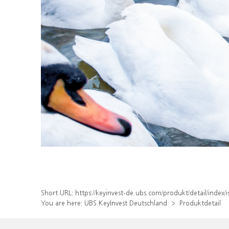
Short URL:
https://keyinvest-de.ubs.com/produkt/detail/inde
You are here:
UBS KeyInvest Deutschland
Produktdetail