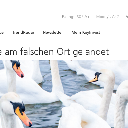
Rating:
S&P A+
|
Moody’s Aa2
|
F
ice
TrendRadar
Newsletter
Mein KeyInvest
e am falschen Ort gelandet