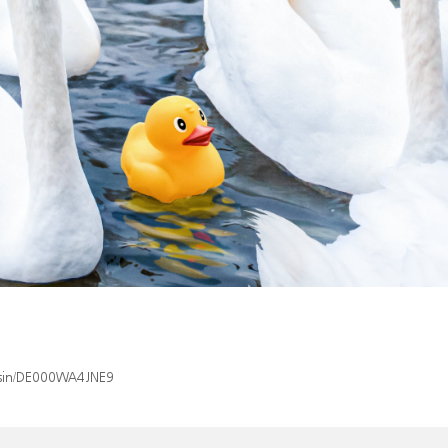
x/isin/DE000WA4JNE9