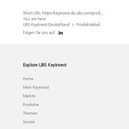
Short URL:
https://keyinvest-de.ubs.com/produkt/detail/index/isin/DE000WA4HXY0
You are here:
UBS KeyInvest Deutschland
Produktdetail
Folgen Sie uns auf
Explore UBS KeyInvest
Home
Mein KeyInvest
Märkte
Produkte
Themen
Service