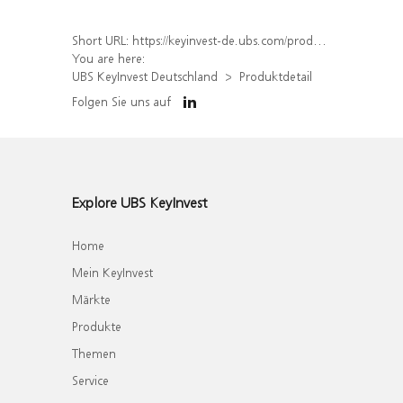
Short URL:
https://keyinvest-de.ubs.com/produkt/detail/index/isin/DE000WA4HXR4
You are here:
UBS KeyInvest Deutschland
Produktdetail
Folgen Sie uns auf
Explore UBS KeyInvest
Home
Mein KeyInvest
Märkte
Produkte
Themen
Service