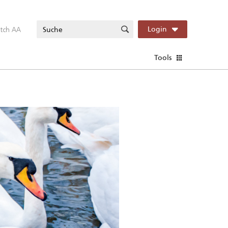
itch AA
Login
Tools