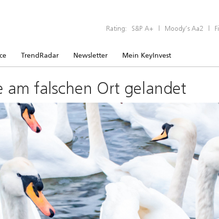
Rating:
S&P A+
|
Moody’s Aa2
|
F
ice
TrendRadar
Newsletter
Mein KeyInvest
e am falschen Ort gelandet