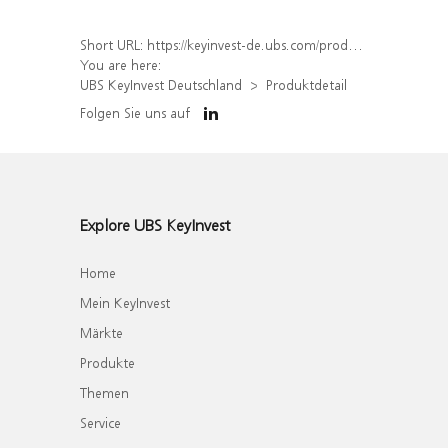
Short URL:
https://keyinvest-de.ubs.com/produkt/detail/index/isin/DE000WA4HVK3
You are here:
UBS KeyInvest Deutschland
Produktdetail
Folgen Sie uns auf
Explore UBS KeyInvest
Home
Mein KeyInvest
Märkte
Produkte
Themen
Service