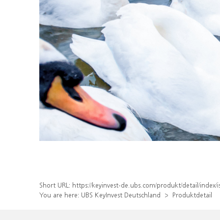
Short URL:
https://keyinvest-de.ubs.com/produkt/detail/inde
You are here:
UBS KeyInvest Deutschland
Produktdetail