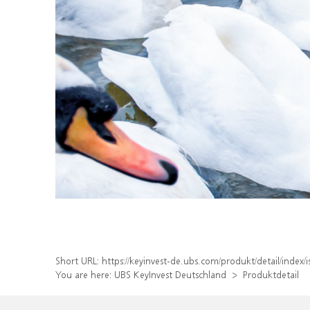
Short URL:
https://keyinvest-de.ubs.com/produkt/detail/inde
You are here:
UBS KeyInvest Deutschland
Produktdetail