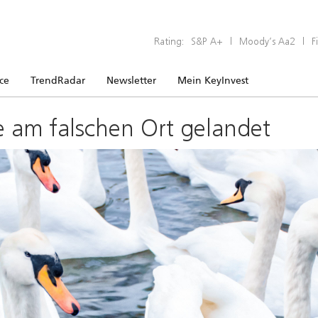
Rating:
S&P A+
|
Moody’s Aa2
|
F
ice
TrendRadar
Newsletter
Mein KeyInvest
e am falschen Ort gelandet