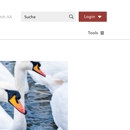
itch AA
Login
Tools