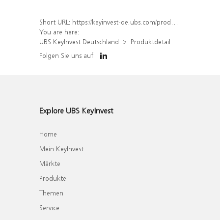
Short URL:
https://keyinvest-de.ubs.com/produkt/detail/index/isin/DE000WA4HUX8
You are here:
UBS KeyInvest Deutschland
Produktdetail
Folgen Sie uns auf
Explore UBS KeyInvest
Home
Mein KeyInvest
Märkte
Produkte
Themen
Service