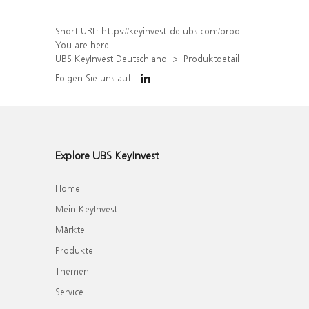
Short URL:
https://keyinvest-de.ubs.com/produkt/detail/index/isin/DE000WA4HTQ4
You are here:
UBS KeyInvest Deutschland
Produktdetail
Folgen Sie uns auf
Explore UBS KeyInvest
Home
Mein KeyInvest
Märkte
Produkte
Themen
Service