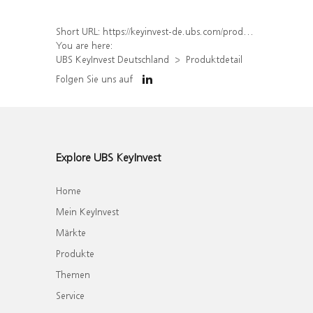
Short URL:
https://keyinvest-de.ubs.com/produkt/detail/index/isin/DE000WA4HS55
You are here:
UBS KeyInvest Deutschland
Produktdetail
Folgen Sie uns auf
Explore UBS KeyInvest
Home
Mein KeyInvest
Märkte
Produkte
Themen
Service