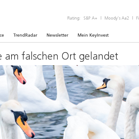
Rating:
S&P A+
|
Moody’s Aa2
|
F
ice
TrendRadar
Newsletter
Mein KeyInvest
e am falschen Ort gelandet