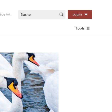
itch AA
Login
Tools