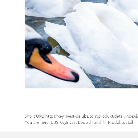
Short URL:
https://keyinvest-de.ubs.com/produkt/detail/inde
You are here:
UBS KeyInvest Deutschland
Produktdetail