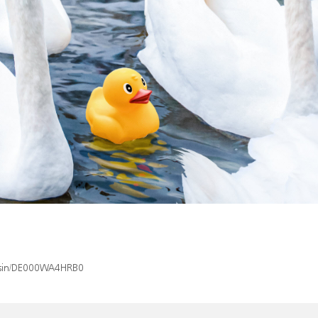
x/isin/DE000WA4HRB0