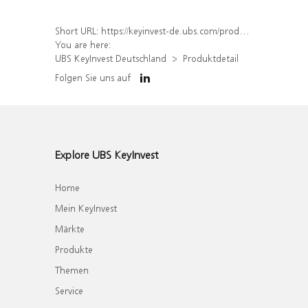
Short URL:
https://keyinvest-de.ubs.com/produkt/detail/index/isin/DE000WA4HN92
You are here:
UBS KeyInvest Deutschland
Produktdetail
Folgen Sie uns auf
Explore UBS KeyInvest
Home
Mein KeyInvest
Märkte
Produkte
Themen
Service