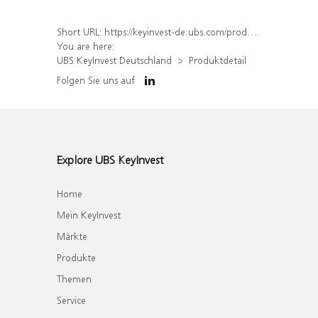
Short URL:
https://keyinvest-de.ubs.com/produkt/detail/index/isin/DE000WA4HMJ4
You are here:
UBS KeyInvest Deutschland
Produktdetail
Folgen Sie uns auf
Explore UBS KeyInvest
Home
Mein KeyInvest
Märkte
Produkte
Themen
Service