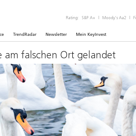
Rating:
S&P A+
|
Moody’s Aa2
|
F
ice
TrendRadar
Newsletter
Mein KeyInvest
e am falschen Ort gelandet