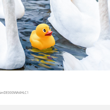
x/isin/DE000WA4HLC1