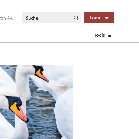
itch AA
Login
Tools