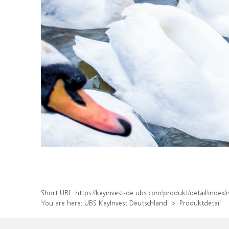
Short URL:
https://keyinvest-de.ubs.com/produkt/detail/inde
You are here:
UBS KeyInvest Deutschland
Produktdetail