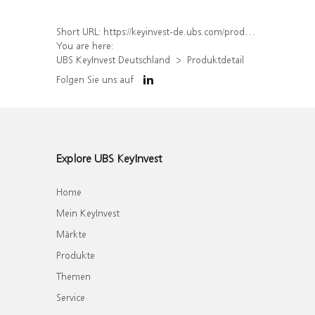
Short URL:
https://keyinvest-de.ubs.com/produkt/detail/index/isin/DE000WA4HJR3
You are here:
UBS KeyInvest Deutschland
Produktdetail
Folgen Sie uns auf
Explore UBS KeyInvest
Home
Mein KeyInvest
Märkte
Produkte
Themen
Service