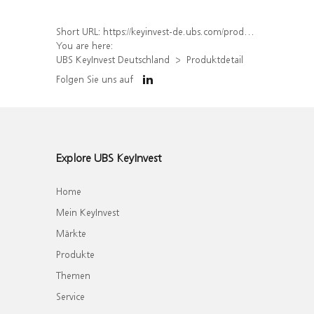
Short URL:
https://keyinvest-de.ubs.com/produkt/detail/index/isin/DE000WA4HDH7
You are here:
UBS KeyInvest Deutschland
Produktdetail
Folgen Sie uns auf
Explore UBS KeyInvest
Home
Mein KeyInvest
Märkte
Produkte
Themen
Service