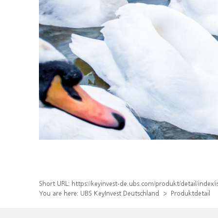
Short URL:
https://keyinvest-de.ubs.com/produkt/detail/inde
You are here:
UBS KeyInvest Deutschland
Produktdetail