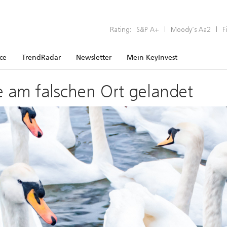
Rating:
S&P A+
|
Moody’s Aa2
|
F
ice
TrendRadar
Newsletter
Mein KeyInvest
e am falschen Ort gelandet