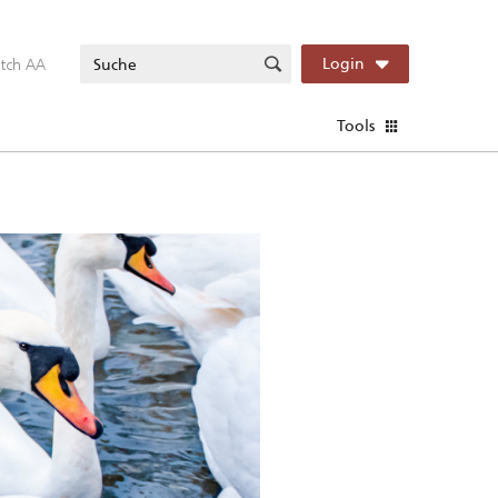
itch AA
Login
Tools