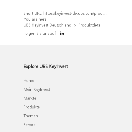
Short URL:
https://keyinvest-de.ubs.com/produkt/detail/index/isin/DE000WA4H224
You are here:
UBS KeyInvest Deutschland
Produktdetail
Folgen Sie uns auf
Explore UBS KeyInvest
Home
Mein KeyInvest
Märkte
Produkte
Themen
Service