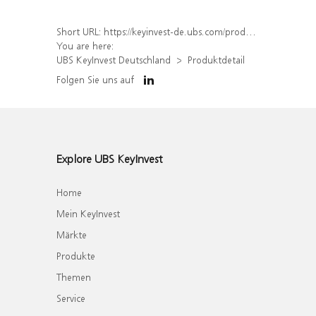
Short URL:
https://keyinvest-de.ubs.com/produkt/detail/index/isin/DE000WA4GVL3
You are here:
UBS KeyInvest Deutschland
Produktdetail
Folgen Sie uns auf
Explore UBS KeyInvest
Home
Mein KeyInvest
Märkte
Produkte
Themen
Service