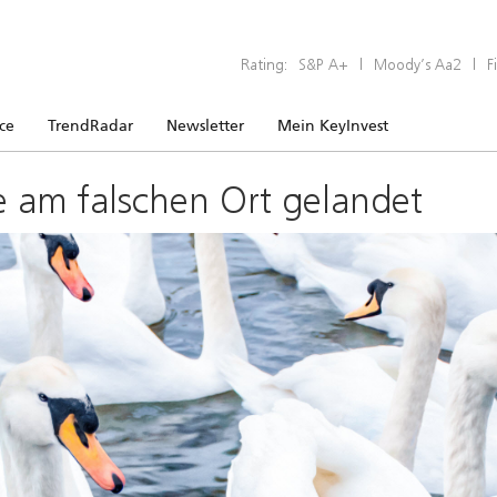
Rating:
S&P A+
|
Moody’s Aa2
|
F
ice
TrendRadar
Newsletter
Mein KeyInvest
e am falschen Ort gelandet