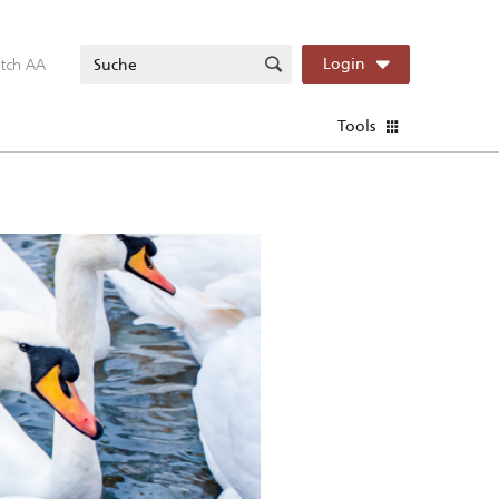
itch AA
Login
Tools