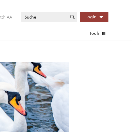
itch AA
Login
Tools