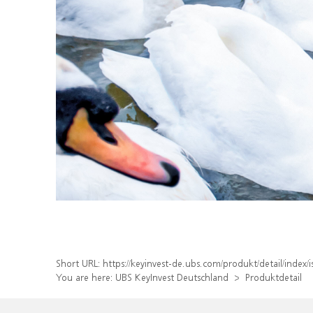
Short URL:
https://keyinvest-de.ubs.com/produkt/detail/inde
You are here:
UBS KeyInvest Deutschland
Produktdetail