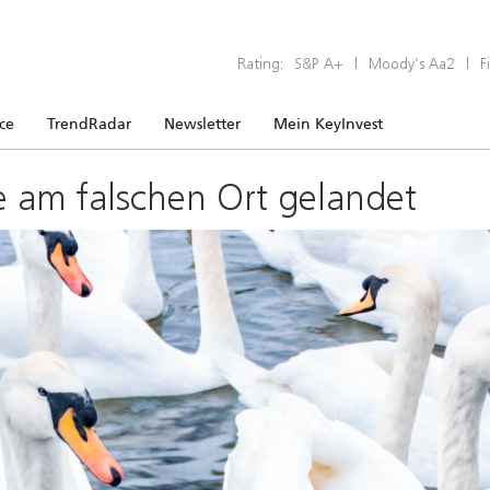
Rating:
S&P A+
|
Moody’s Aa2
|
F
ice
TrendRadar
Newsletter
Mein KeyInvest
e am falschen Ort gelandet