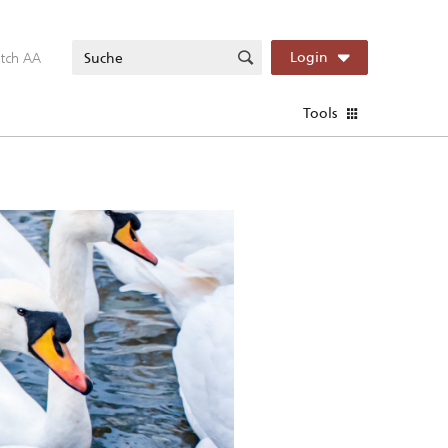
itch AA
Login
Tools