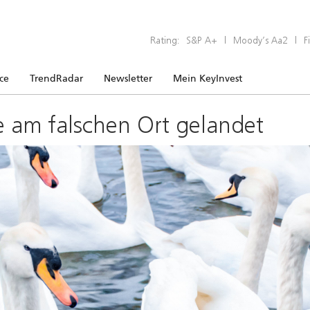
Rating:
S&P A+
|
Moody’s Aa2
|
F
ice
TrendRadar
Newsletter
Mein KeyInvest
e am falschen Ort gelandet