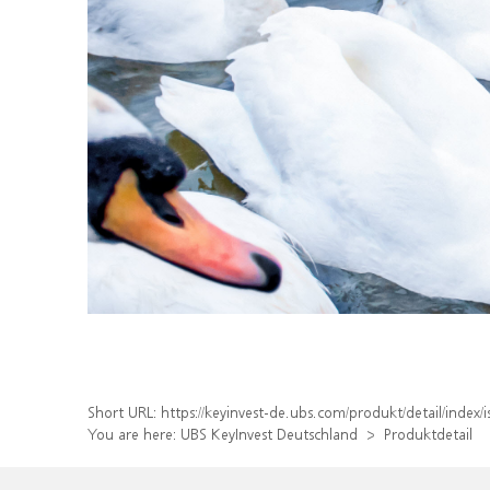
Short URL:
https://keyinvest-de.ubs.com/produkt/detail/inde
You are here:
UBS KeyInvest Deutschland
Produktdetail