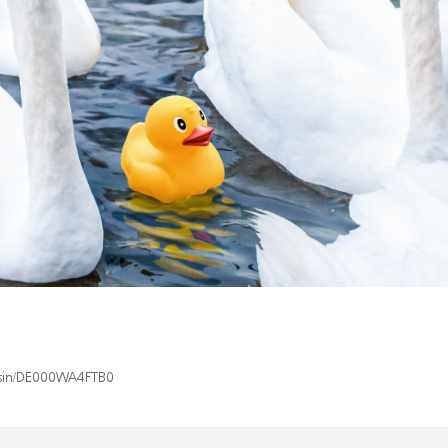
x/isin/DE000WA4FTB0