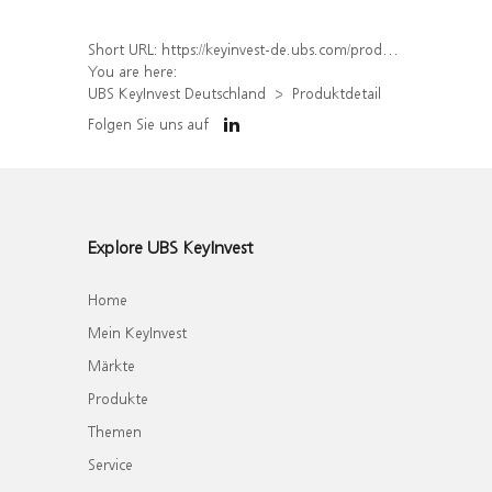
Short URL:
https://keyinvest-de.ubs.com/produkt/detail/index/isin/DE000WA4FSD8
You are here:
UBS KeyInvest Deutschland
Produktdetail
Folgen Sie uns auf
Explore UBS KeyInvest
Home
Mein KeyInvest
Märkte
Produkte
Themen
Service