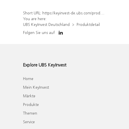
Short URL:
https://keyinvest-de.ubs.com/produkt/detail/index/isin/DE000WA4FRF5
You are here:
UBS KeyInvest Deutschland
Produktdetail
Folgen Sie uns auf
Explore UBS KeyInvest
Home
Mein KeyInvest
Märkte
Produkte
Themen
Service